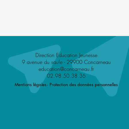
Direction Education Jeunesse
9 avenue du saule -
29900 Concarneau
education@concarneau.fr
02.98.50.38.36
Mentions légales
- Protection des données personnelles