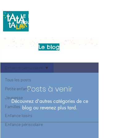
de la Ville de Concarneau
LE BLOG du service
éducation
Le blog
Blog
Enfance périscolaire
Tous les posts
Posts à venir
Petite enfance
Jeunesse
Découvrez d'autres catégories de ce
Familles
blog ou revenez plus tard.
Enfance loisirs
Enfance périscolaire