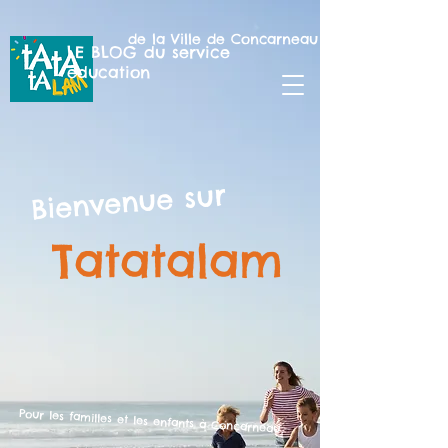
de la Ville de Concarneau
LE BLOG du service
éducation
Bienvenue sur
Tatatalam
Pour les familles et les enfants
à Concarneau