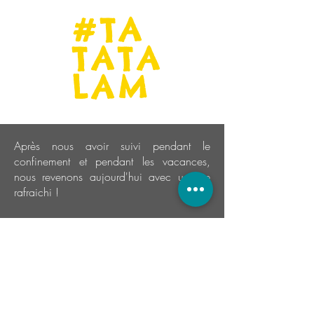
#TA
TATA
LAM
Après nous avoir suivi pendant le
confinement et pendant les vacances,
nous revenons aujourd'hui avec un site
rafraichi !
Sur
Tatatalam
, vous trouverez les actualités
pour les familles à Concarneau et des
informations sur Lab'Oussole.
Notre volonté :
partager
avec vous ce qui
se passe chaque jour !