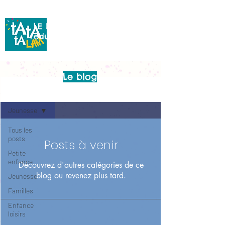
de la Ville de Concarneau
LE BLOG du service
éducation
Le blog
Blog
Jeunesse
Tous les
posts
Posts à venir
Petite
enfance
Découvrez d'autres catégories de ce
blog ou revenez plus tard.
Jeunesse
Familles
Enfance
loisirs